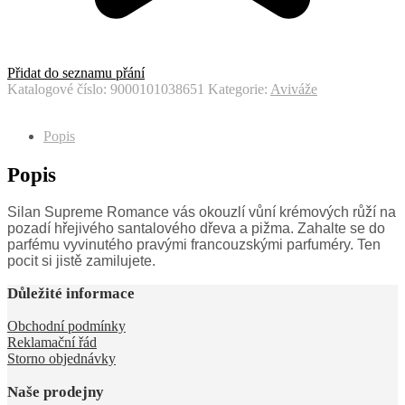
Přidat do seznamu přání
Katalogové číslo:
9000101038651
Kategorie:
Aviváže
Popis
Popis
Silan Supreme Romance vás okouzlí vůní krémových růží na
pozadí hřejivého santalového dřeva a pižma. Zahalte se do
parfému vyvinutého pravými francouzskými parfuméry. Ten
pocit si jistě zamilujete.
Důležité informace
Obchodní podmínky
Reklamační řád
Storno objednávky
Naše prodejny