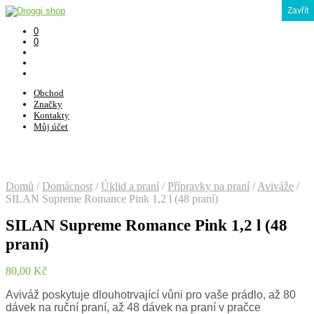
Zavřít
0
0
Obchod
Značky
Kontakty
Můj účet
Domů
/
Domácnost
/
Úklid a praní
/
Přípravky na praní
/
Aviváže
/
SILAN Supreme Romance Pink 1,2 l (48 praní)
SILAN Supreme Romance Pink 1,2 l (48
praní)
80,00
Kč
Aviváž poskytuje dlouhotrvající vůni pro vaše prádlo, až 80
dávek na ruční praní, až 48 dávek na praní v pračce