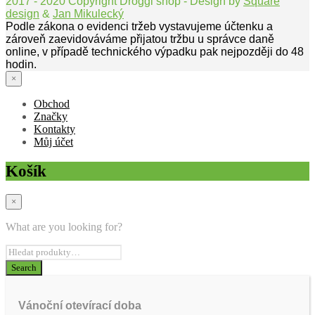
2017 - 2020 Copyright Droggi shop - Design by
Square
design
&
Jan Mikulecký
Podle zákona o evidenci tržeb vystavujeme účtenku a
zároveň zaevidováváme přijatou tržbu u správce daně
online, v případě technického výpadku pak nejpozději do 48
hodin.
×
Obchod
Značky
Kontakty
Můj účet
Košík
×
What are you looking for?
Vánoční otevírací doba