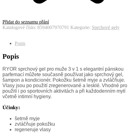
Přidat do seznamu přání
Katalogové číslo:
8594007970791
Kategorie:
Sprchové gely
Popis
Popis
RYOR sprchový gel pro muže 3 v 1 s elegantní pánskou
parfemací můžete současně používat jako sprchový gel,
šampon a kondicionér. Pokožku šetrně myje a zvláčňuje.
Vlasy jsou po použití zregenerované a lesklé. Vhodné pro
použití i po sportovních aktivitách a při každodenním mytí
včetně intimní hygieny.
Účinky:
šetrně myje
zvláčňuje pokožku
regeneruje vlasy