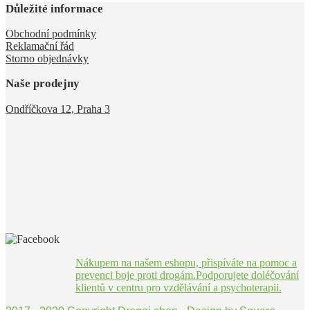
Důležité informace
Obchodní podmínky
Reklamační řád
Storno objednávky
Naše prodejny
Ondříčkova 12, Praha 3
Nákupem na našem eshopu, přispíváte na pomoc a
prevenci boje proti drogám.Podporujete doléčování
klientů v centru pro vzdělávání a psychoterapii.