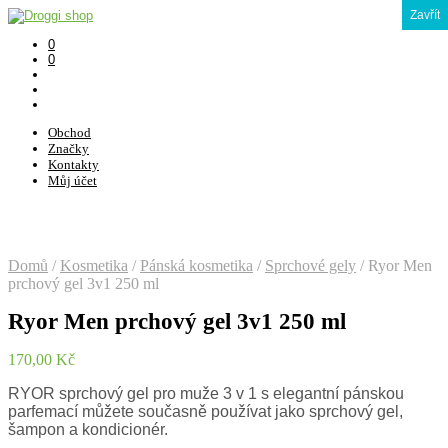
Zavřít
0
0
Obchod
Značky
Kontakty
Můj účet
Domů
/
Kosmetika
/
Pánská kosmetika
/
Sprchové gely
/
Ryor Men
prchový gel 3v1 250 ml
Ryor Men prchový gel 3v1 250 ml
170,00
Kč
RYOR sprchový gel pro muže 3 v 1 s elegantní pánskou
parfemací můžete současně používat jako sprchový gel,
šampon a kondicionér.