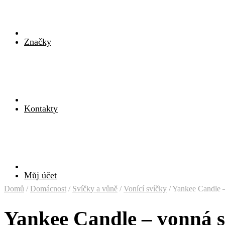
Značky
Kontakty
Můj účet
Domů
/
Domácnost
/
Svíčky a vůně
/
Vonící svíčky
/
Yankee Candle –
Yankee Candle – vonná s