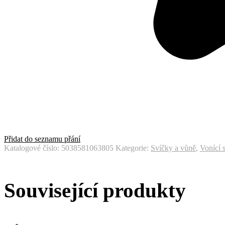
Přidat do seznamu přání
Katalogové číslo:
5038581063805
Kategorie:
Svíčky a vůně
,
Vonící 
Související produkty