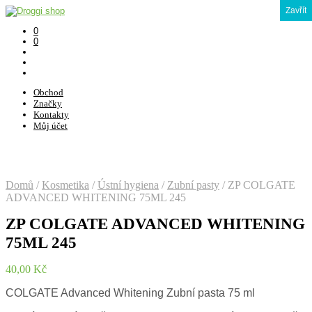
Zavřít
0
0
Obchod
Značky
Kontakty
Můj účet
Domů
/
Kosmetika
/
Ústní hygiena
/
Zubní pasty
/
ZP COLGATE
ADVANCED WHITENING 75ML 245
ZP COLGATE ADVANCED WHITENING
75ML 245
40,00
Kč
COLGATE Advanced Whitening Zubní pasta 75 ml