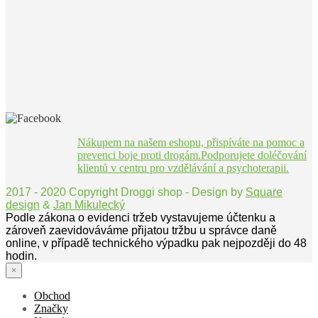
Nákupem na našem eshopu, přispíváte na pomoc a
prevenci boje proti drogám.Podporujete doléčování
klientů v centru pro vzdělávání a psychoterapii.
2017 - 2020 Copyright Droggi shop - Design by
Square
design
&
Jan Mikulecký
Podle zákona o evidenci tržeb vystavujeme účtenku a
zároveň zaevidováváme přijatou tržbu u správce daně
online, v případě technického výpadku pak nejpozději do 48
hodin.
×
Obchod
Značky