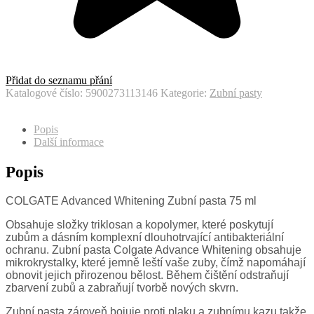
Přidat do seznamu přání
Katalogové číslo:
5900273113146
Kategorie:
Zubní pasty
Popis
Další informace
Popis
COLGATE Advanced Whitening Zubní pasta 75 ml
Obsahuje složky triklosan a kopolymer, které poskytují
zubům a dásním komplexní dlouhotrvající antibakteriální
ochranu. Zubní pasta Colgate Advance Whitening obsahuje
mikrokrystalky, které jemně leští vaše zuby, čímž napomáhají
obnovit jejich přirozenou bělost. Během čištění odstraňují
zbarvení zubů a zabraňují tvorbě nových skvrn.
Zubní pasta zároveň bojuje proti plaku a zubnímu kazu takže