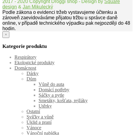
2017 - 2020 Copyright Droggi shop - Design by
Square
design
&
Jan Mikulecký
Podle zákona o evidenci tržeb vystavujeme účtenku a
zároveň zaevidováváme přijatou tržbu u správce daně
online, v případě technického výpadku pak nejpozději do 48
hodin.
×
Kategorie produktu
Respirátory
Ekologické produkty
Domácnost
Dárky
Dům
Vůně do auta
Domácí potřeby
Sáčky a pytle
Smetáky, košťata, rejžáky
Utěrky
Ostatní
Svíčky a vůně
Úklid a praní
Vánoce
Vánoční nabídka