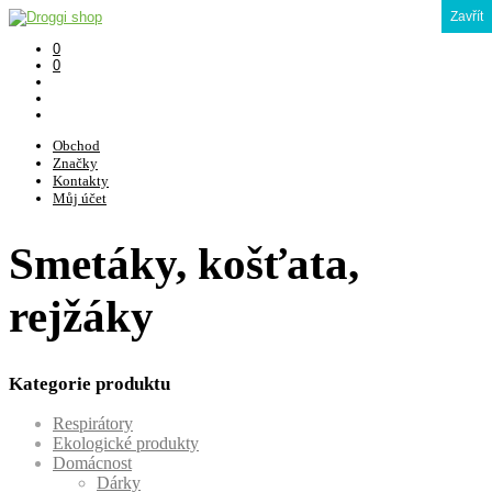
Zavřít
0
0
Obchod
Značky
Kontakty
Můj účet
Smetáky, košťata,
rejžáky
Kategorie produktu
Respirátory
Ekologické produkty
Domácnost
Dárky