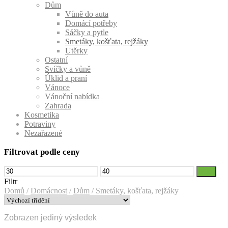
Dům
Vůně do auta
Domácí potřeby
Sáčky a pytle
Smetáky, košťata, rejžáky
Utěrky
Ostatní
Svíčky a vůně
Úklid a praní
Vánoce
Vánoční nabídka
Zahrada
Kosmetika
Potraviny
Nezařazené
Filtrovat podle ceny
Minimální
Maximální
Filtr
cena
cena
Filtr
Domů
/
Domácnost
/
Dům
/
Smetáky, košťata, rejžáky
Zobrazen jediný výsledek