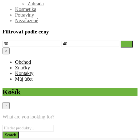
Zahrada
Kosmetika
Potraviny
Nezařazené
Filtrovat podle ceny
Minimální
Maximální
Filtr
cena
cena
×
Obchod
Značky
Kontakty
Můj účet
Košík
×
What are you looking for?