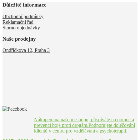
Důležité informace
Obchodní podmínky
Reklamační řád
Storno objednávky
Naše prodejny
Ondříčkova 12, Praha 3
Nákupem na našem eshopu, přispíváte na pomoc a
prevenci boje proti drogám.Podporujete doléčování
klientů v centru pro vzdělávání a psychoterapii.