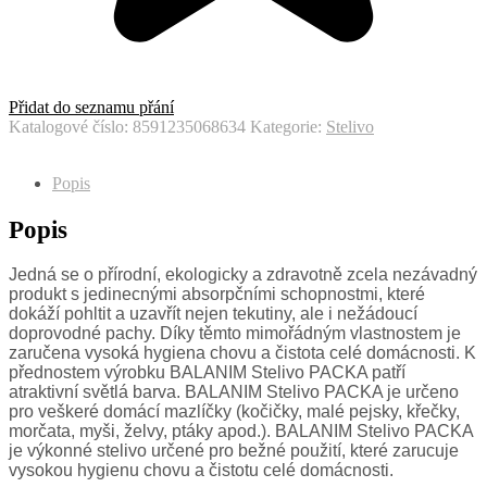
Přidat do seznamu přání
Katalogové číslo:
8591235068634
Kategorie:
Stelivo
Popis
Popis
Jedná se o přírodní, ekologicky a zdravotně zcela nezávadný
produkt s jedinecnými absorpčními schopnostmi, které
dokáží pohltit a uzavřít nejen tekutiny, ale i nežádoucí
doprovodné pachy. Díky těmto mimořádným vlastnostem je
zaručena vysoká hygiena chovu a čistota celé domácnosti. K
přednostem výrobku BALANIM Stelivo PACKA patří
atraktivní světlá barva. BALANIM Stelivo PACKA je určeno
pro veškeré domácí mazlíčky (kočičky, malé pejsky, křečky,
morčata, myši, želvy, ptáky apod.). BALANIM Stelivo PACKA
je výkonné stelivo určené pro bežné použití, které zarucuje
vysokou hygienu chovu a čistotu celé domácnosti.