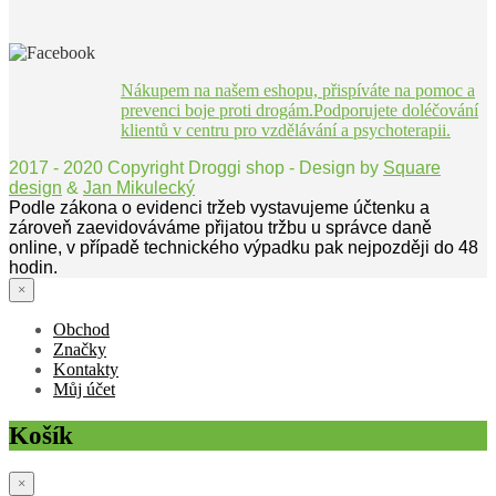
Nákupem na našem eshopu, přispíváte na pomoc a
prevenci boje proti drogám.Podporujete doléčování
klientů v centru pro vzdělávání a psychoterapii.
2017 - 2020 Copyright Droggi shop - Design by
Square
design
&
Jan Mikulecký
Podle zákona o evidenci tržeb vystavujeme účtenku a
zároveň zaevidováváme přijatou tržbu u správce daně
online, v případě technického výpadku pak nejpozději do 48
hodin.
×
Obchod
Značky
Kontakty
Můj účet
Košík
×