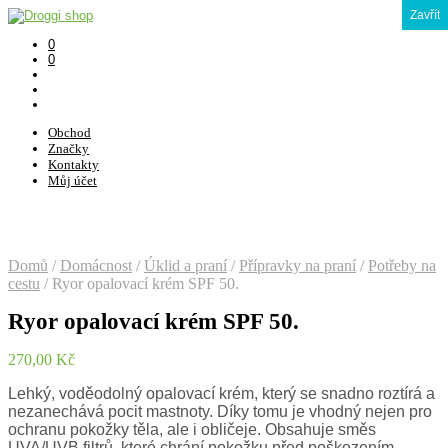
Zavřít
0
0
Obchod
Značky
Kontakty
Můj účet
Domů
/
Domácnost
/
Úklid a praní
/
Přípravky na praní
/
Potřeby na
cestu
/
Ryor opalovací krém SPF 50.
Ryor opalovací krém SPF 50.
270,00
Kč
Lehký, voděodolný opalovací krém, který se snadno roztírá a
nezanechává pocit mastnoty. Díky tomu je vhodný nejen pro
ochranu pokožky těla, ale i obličeje. Obsahuje směs
UVA/UVB filtrů, které chrání pokožku před poškozením