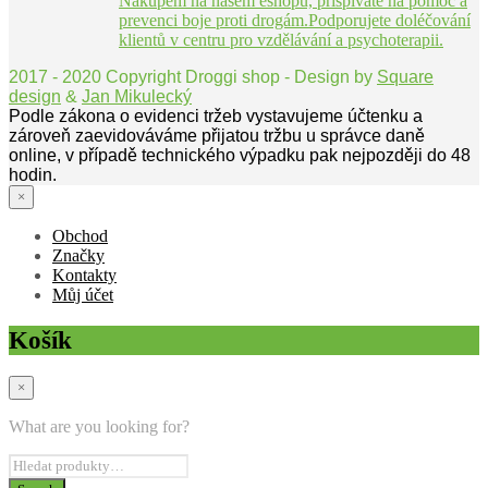
Nákupem na našem eshopu, přispíváte na pomoc a
prevenci boje proti drogám.Podporujete doléčování
klientů v centru pro vzdělávání a psychoterapii.
2017 - 2020 Copyright Droggi shop - Design by
Square
design
&
Jan Mikulecký
Podle zákona o evidenci tržeb vystavujeme účtenku a
zároveň zaevidováváme přijatou tržbu u správce daně
online, v případě technického výpadku pak nejpozději do 48
hodin.
×
Obchod
Značky
Kontakty
Můj účet
Košík
×
What are you looking for?