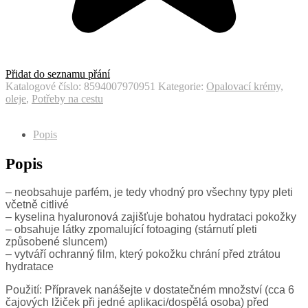
Přidat do seznamu přání
Katalogové číslo:
8594007970951
Kategorie:
Opalovací krémy,
oleje
,
Potřeby na cestu
Popis
Popis
– neobsahuje parfém, je tedy vhodný pro všechny typy pleti
včetně citlivé
– kyselina hyaluronová zajišťuje bohatou hydrataci pokožky
– obsahuje látky zpomalující fotoaging (stárnutí pleti
způsobené sluncem)
– vytváří ochranný film, který pokožku chrání před ztrátou
hydratace
Použití: Přípravek nanášejte v dostatečném množství (cca 6
čajových lžiček při jedné aplikaci/dospělá osoba) před