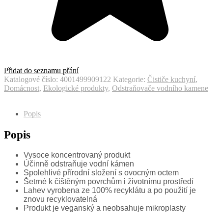
Přidat do seznamu přání
Katalogové číslo:
4001499909122
Kategorie:
Čističe kuchyní
,
Domácnost
,
Ekologické produkty
,
Odstraňovače vodního kamene
Popis
Popis
Vysoce koncentrovaný produkt
Účinně odstraňuje vodní kámen
Spolehlivé přírodní složení s ovocným octem
Šetrné k čištěným povrchům i životnímu prostředí
Lahev vyrobena ze 100% recyklátu a po použití je
znovu recyklovatelná
Produkt je veganský a neobsahuje mikroplasty