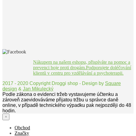
Nákupem na našem eshopu, přispíváte na pomoc a
prevenci boje proti drogám.Podporujete doléčování
klientů v centru pro vzdělávání a psychoterapii.
2017 - 2020 Copyright Droggi shop - Design by
Square
design
&
Jan Mikulecký
Podle zákona o evidenci tržeb vystavujeme účtenku a
zároveň zaevidováváme přijatou tržbu u správce daně
online, v případě technického výpadku pak nejpozději do 48
hodin.
×
Obchod
Značky