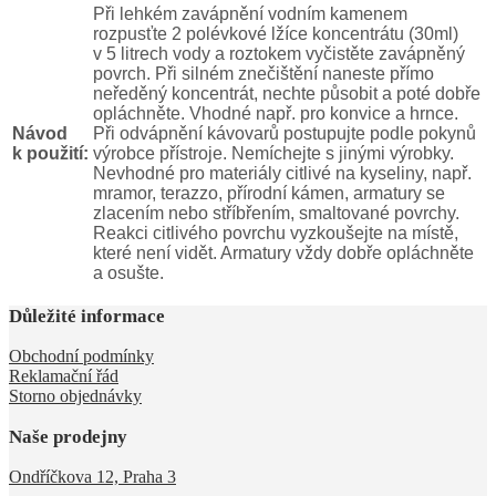
Při lehkém zavápnění vodním kamenem
rozpusťte 2 polévkové lžíce koncentrátu (30ml)
v 5 litrech vody a roztokem vyčistěte zavápněný
povrch. Při silném znečištění naneste přímo
neředěný koncentrát, nechte působit a poté dobře
opláchněte. Vhodné např. pro konvice a hrnce.
Návod
Při odvápnění kávovarů postupujte podle pokynů
k použití:
výrobce přístroje. Nemíchejte s jinými výrobky.
Nevhodné pro materiály citlivé na kyseliny, např.
mramor, terazzo, přírodní kámen, armatury se
zlacením nebo stříbřením, smaltované povrchy.
Reakci citlivého povrchu vyzkoušejte na místě,
které není vidět. Armatury vždy dobře opláchněte
a osušte.
Důležité informace
Obchodní podmínky
Reklamační řád
Storno objednávky
Naše prodejny
Ondříčkova 12, Praha 3