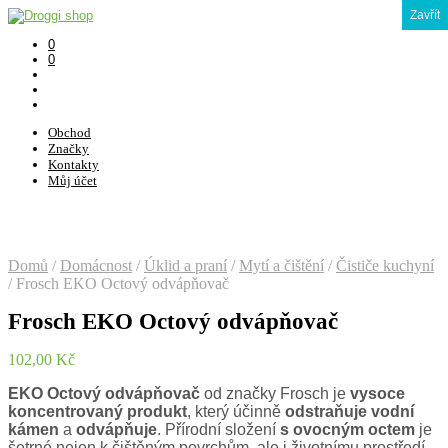
Zavřít
0
0
Obchod
Značky
Kontakty
Můj účet
Domů
/
Domácnost
/
Úklid a praní
/
Mytí a čištění
/
Čističe kuchyní
/
Frosch EKO Octový odvápňovač
Frosch EKO Octový odvápňovač
102,00
Kč
EKO Octový odvápňovač
od značky Frosch je
vysoce
koncentrovaný produkt
, který účinně
odstraňuje vodní
kámen
a
odvápňuje
. Přírodní složení
s ovocným octem
je
šetrné nejen k čištěným povrchům, ale i životnímu prostředí.