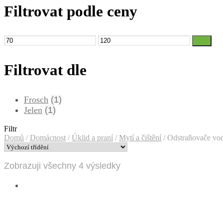
Filtrovat podle ceny
Minimální
Maximální
Filtr
cena
cena
Filtrovat dle
Frosch
(1)
Jelen
(1)
Filtr
Domů
/
Domácnost
/
Úklid a praní
/
Mytí a čištění
/
Odstraňovače vo
Zobrazuji všechny 4 výsledky