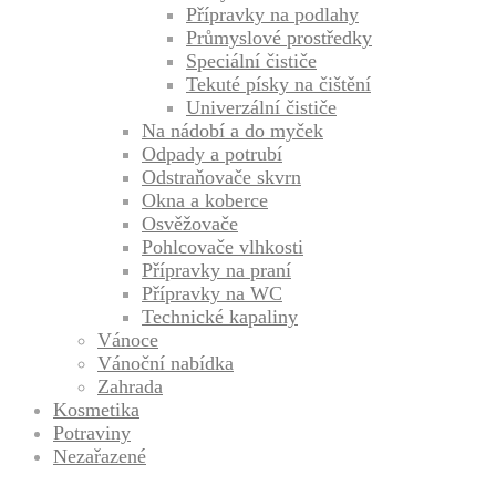
Přípravky na podlahy
Průmyslové prostředky
Speciální čističe
Tekuté písky na čištění
Univerzální čističe
Na nádobí a do myček
Odpady a potrubí
Odstraňovače skvrn
Okna a koberce
Osvěžovače
Pohlcovače vlhkosti
Přípravky na praní
Přípravky na WC
Technické kapaliny
Vánoce
Vánoční nabídka
Zahrada
Kosmetika
Potraviny
Nezařazené