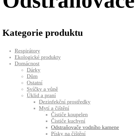
Odstraňovače
Kategorie produktu
Respirátory
Ekologické produkty
Domácnost
Dárky
Dům
Ostatní
Svíčky a vůně
Úklid a praní
Dezinfekční prostředky
Mytí a čištění
Čističe koupelen
Čističe kuchyní
Odstraňovače vodního kamene
Písky na čištění