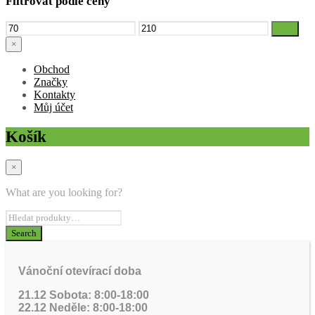
Filtrovat podle ceny
Minimální
Maximální
Filtr
cena
cena
×
Obchod
Značky
Kontakty
Můj účet
Košík
×
What are you looking for?
Vánoční otevírací doba
21.12 Sobota: 8:00-18:00
22.12 Neděle: 8:00-18:00