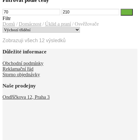
Filtrovat podle ceny
Minimální
Maximální
Filtr
cena
cena
Filtr
Domů
/
Domácnost
/
Úklid a praní
/
Osvěžovače
Zobrazuji všech 12 výsledků
Důležité informace
Obchodní podmínky
Reklamační řád
Storno objednávky
Naše prodejny
Ondříčkova 12, Praha 3