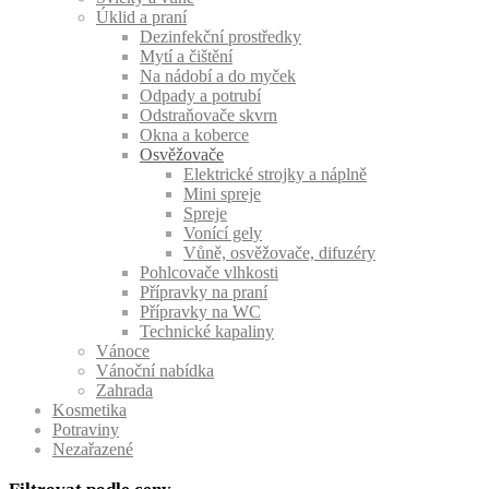
Úklid a praní
Dezinfekční prostředky
Mytí a čištění
Na nádobí a do myček
Odpady a potrubí
Odstraňovače skvrn
Okna a koberce
Osvěžovače
Elektrické strojky a náplně
Mini spreje
Spreje
Vonící gely
Vůně, osvěžovače, difuzéry
Pohlcovače vlhkosti
Přípravky na praní
Přípravky na WC
Technické kapaliny
Vánoce
Vánoční nabídka
Zahrada
Kosmetika
Potraviny
Nezařazené