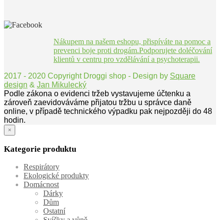
Nákupem na našem eshopu, přispíváte na pomoc a
prevenci boje proti drogám.Podporujete doléčování
klientů v centru pro vzdělávání a psychoterapii.
2017 - 2020 Copyright Droggi shop - Design by
Square
design
&
Jan Mikulecký
Podle zákona o evidenci tržeb vystavujeme účtenku a
zároveň zaevidováváme přijatou tržbu u správce daně
online, v případě technického výpadku pak nejpozději do 48
hodin.
×
Kategorie produktu
Respirátory
Ekologické produkty
Domácnost
Dárky
Dům
Ostatní
Svíčky a vůně