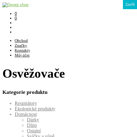
Zavřít
0
0
Obchod
Značky
Kontakty
Můj účet
Osvěžovače
Kategorie produktu
Respirátory
Ekologické produkty
Domácnost
Dárky
Dům
Ostatní
Svíčky a vůně