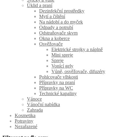
Úklid a praní
Dezinfekční prostředky
Mytí a čištění
Na nádobí a do myček
Odpady a potrubí
Odstraňovače skvrn
Okna a koberce
Osvěžovače
Elektrické strojky a náplně
Mini spreje
Spreje
Vonící gely
Vůně, osvěžovače, difuzéry
Pohlcovače vlhkosti
Přípravky na praní
Přípravky na WC
Technické kapaliny
Vánoce
Vánoční nabídka
Zahrada
Kosmetika
Potraviny
Nezařazené