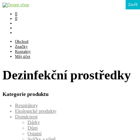
Zavřít
0
0
Obchod
Značky
Kontakty
Můj účet
Dezinfekční prostředky
Kategorie produktu
Respirátory
Ekologické produkty
Domácnost
Dárky
Dům
Ostatní
Svíčky a vůně