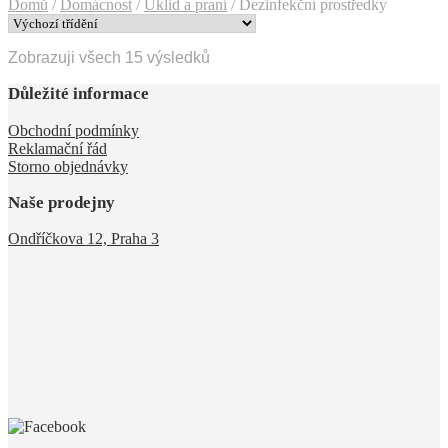
Domů
/
Domácnost
/
Úklid a praní
/
Dezinfekční prostředky
Zobrazuji všech 15 výsledků
Důležité informace
Obchodní podmínky
Reklamační řád
Storno objednávky
Naše prodejny
Ondříčkova 12, Praha 3