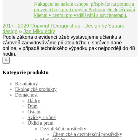
Nákupem na našem eshopu, přispíváte na pomoc a
prevenci boje proti drogám.Podporujete doléčování
klientů v centru pro vzdělávání a psychoterapii.
2017 - 2020 Copyright Droggi shop - Design by
Square
design
&
Jan Mikulecký
Podle zákona o evidenci tržeb vystavujeme účtenku a
zároveň zaevidováváme přijatou tržbu u správce daně
online, v případě technického výpadku pak nejpozději do 48
hodin.
×
Kategorie produktu
Respirátory
Ekologické produkty
Domácnost
Dárky
Dům
Ostatní
Svíčky a vůně
Úklid a praní
Dezinfekční prostředky
Chemické a dezinfekční prostředky
Mytí a čištění