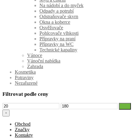
Na nádobí a do myček
Odpady a potrubí
Odstraňovače skvrn
Okna a koberce
Osvěžovače
Pohlcovače vlhkosti
Přípravky na praní
Přípravky na WC
Technické kapaliny
Vánoce
Vánoční nabídka
Zahrada
Kosmetika
Potraviny
Nezařazené
Filtrovat podle ceny
Minimální
Maximální
Filtr
cena
cena
×
Obchod
Značky
Kontakty