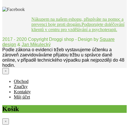
Nákupem na našem eshopu, přispíváte na pomoc a
prevenci boje proti drogám.Podporujete doléčování
klientů v centru pro vzdělávání a psychoterapii.
2017 - 2020 Copyright Droggi shop - Design by
Square
design
&
Jan Mikulecký
Podle zákona o evidenci tržeb vystavujeme účtenku a
zároveň zaevidováváme přijatou tržbu u správce daně
online, v případě technického výpadku pak nejpozději do 48
hodin.
×
Obchod
Značky
Kontakty
Můj účet
Košík
×