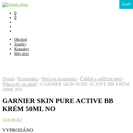
Zavřít
0
0
Obchod
Značky
Kontakty
Můj účet
Domů
/
Kosmetika
/
Pleťová kosmetika
/
Čištění a odlíčení pleti
/
Přípravky na akné
/
GARNIER SKIN PURE ACTIVE BB KRÉM
50ML NO
GARNIER SKIN PURE ACTIVE BB
KRÉM 50ML NO
143,00
Kč
VYPRODÁNO