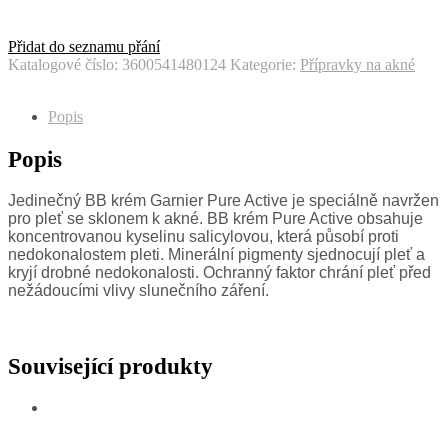
Přidat do seznamu přání
Katalogové číslo:
3600541480124
Kategorie:
Přípravky na akné
Popis
Popis
Jedinečný BB krém Garnier Pure Active je speciálně navržen
pro pleť se sklonem k akné. BB krém Pure Active obsahuje
koncentrovanou kyselinu salicylovou, která působí proti
nedokonalostem pleti. Minerální pigmenty sjednocují pleť a
kryjí drobné nedokonalosti. Ochranný faktor chrání pleť před
nežádoucími vlivy slunečního záření.
Související produkty