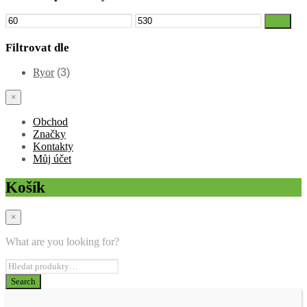
Minimální
Maximální
Filtr
cena
cena
Filtrovat dle
Ryor
(3)
×
Obchod
Značky
Kontakty
Můj účet
Košík
×
What are you looking for?