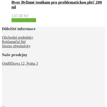
Ryor Bylinné tonikum pro problematickou pleť 200
ml
137,00
Kč
Přidat do košíku
Důležité informace
Obchodní podmínky
Reklamační řád
Storno objednávky
Naše prodejny
Ondříčkova 12, Praha 3