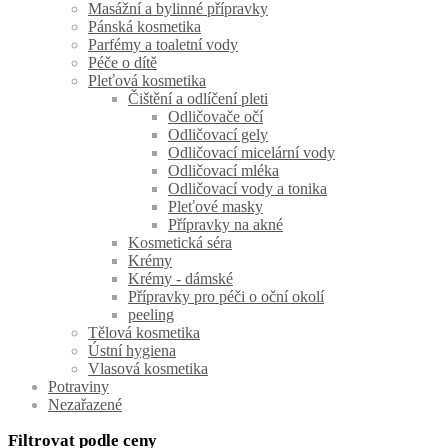
Masážní a bylinné přípravky
Pánská kosmetika
Parfémy a toaletní vody
Péče o dítě
Pleťová kosmetika
Čištění a odlíčení pleti
Odličovače očí
Odličovací gely
Odličovací micelární vody
Odličovací mléka
Odličovací vody a tonika
Pleťové masky
Přípravky na akné
Kosmetická séra
Krémy
Krémy - dámské
Přípravky pro péči o oční okolí
peeling
Tělová kosmetika
Ústní hygiena
Vlasová kosmetika
Potraviny
Nezařazené
Filtrovat podle ceny