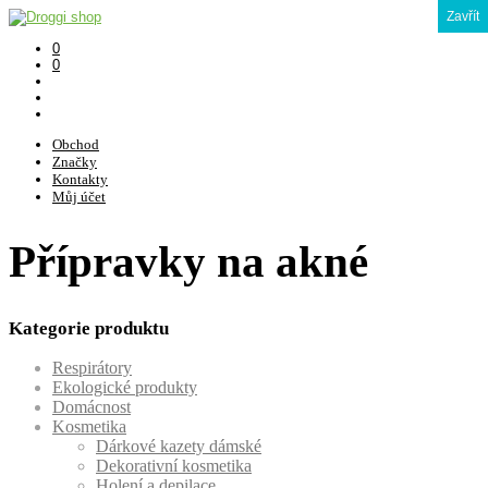
Zavřít
0
0
Obchod
Značky
Kontakty
Můj účet
Přípravky na akné
Kategorie produktu
Respirátory
Ekologické produkty
Domácnost
Kosmetika
Dárkové kazety dámské
Dekorativní kosmetika
Holení a depilace