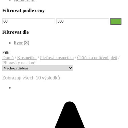
Filtrovat podle ceny
Minimální
Maximální
Filtr
cena
cena
Filtrovat dle
Ryor
(3)
Filtr
Domů
/
Kosmetika
/
Pleťová kosmetika
/
Čištění a odlíčení pleti
/
Přípravky na akné
Zobrazuji všech 10 výsledků