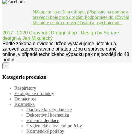
Nákupem na našem eshopu, přispíváte na pomoc a
prevenci boje proti drogám.Podporujete doléčování
klientů v centru pro vzdělávání a psychoterapii.
2017 - 2020 Copyright Droggi shop - Design by
Square
design
&
Jan Mikulecký
Podle zákona o evidenci tržeb vystavujeme účtenku a
zároveň zaevidováváme přijatou tržbu u správce daně
online, v případě technického výpadku pak nejpozději do 48
hodin.
×
Kategorie produktu
Respirátory
Ekologické produkty
Domácnost
Kosmetika
Dárkové kazety dámské
Dekorativní kosmetika
Holení a depilace
Hygienické a toaletní potřeby
Kosmetické potřeby