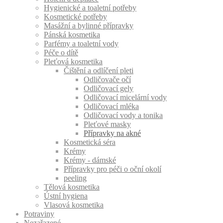
Hygienické a toaletní potřeby
Kosmetické potřeby
Masážní a bylinné přípravky
Pánská kosmetika
Parfémy a toaletní vody
Péče o dítě
Pleťová kosmetika
Čištění a odlíčení pleti
Odličovače očí
Odličovací gely
Odličovací micelární vody
Odličovací mléka
Odličovací vody a tonika
Pleťové masky
Přípravky na akné
Kosmetická séra
Krémy
Krémy - dámské
Přípravky pro péči o oční okolí
peeling
Tělová kosmetika
Ústní hygiena
Vlasová kosmetika
Potraviny
Nezařazené