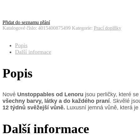
Přidat do seznamu přání
Katalogové číslo:
4015400875499
Kategorie:
Prací doplňky
Popis
Další informace
Popis
Nové
Unstoppables od Lenoru
jsou perličky, které se
všechny barvy, látky a do každého praní
. Skvělé jso
12 týdnů svěžejší vůně.
Luxusní jemná vůně, která 
Další informace