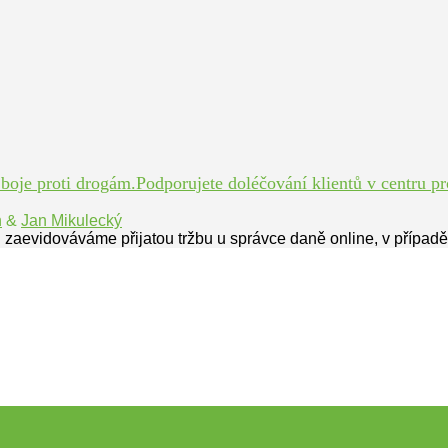
je proti drogám.Podporujete doléčování klientů v centru pro
n
&
Jan Mikulecký
 zaevidováváme přijatou tržbu u správce daně online, v případ