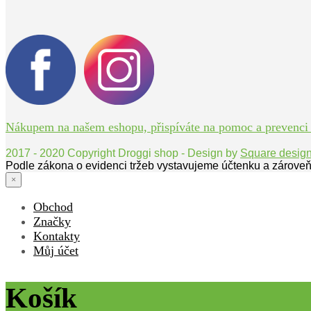
Nákupem na našem eshopu, přispíváte na pomoc a prevenci bo
2017 - 2020 Copyright Droggi shop - Design by
Square desig
Podle zákona o evidenci tržeb vystavujeme účtenku a zároveň
×
Obchod
Značky
Kontakty
Můj účet
Košík