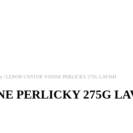
ky
/
LENOR UNSTOP. VONNE PERLICKY 275G LAVISH
NE PERLICKY 275G LA