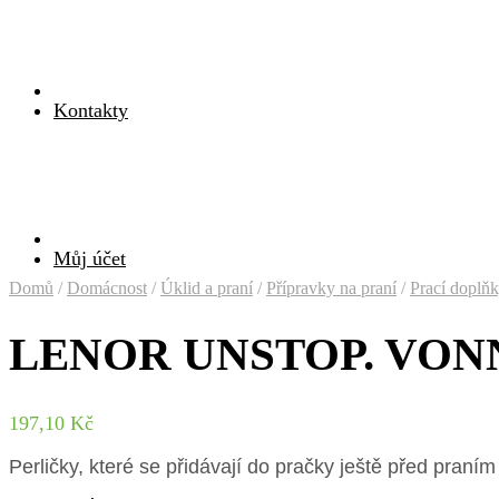
Kontakty
Můj účet
Domů
/
Domácnost
/
Úklid a praní
/
Přípravky na praní
/
Prací doplň
LENOR UNSTOP. VON
197,10
Kč
Perličky, které se přidávají do pračky ještě před praním