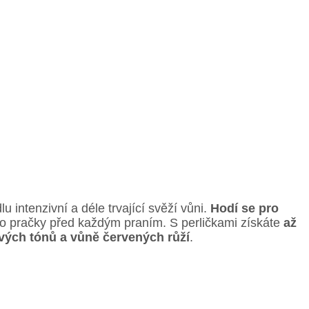
u intenzivní a déle trvající svěží vůni.
Hodí se pro
e do pračky před každým praním. S perličkami získáte
až
vých tónů a vůně červených růží
.