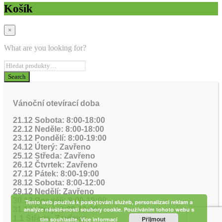
Košík
×
What are you looking for?
Vánoční otevírací doba
21.12 Sobota: 8:00-18:00
22.12 Neděle: 8:00-18:00
23.12 Pondělí: 8:00-19:00
24.12 Úterý: Zavřeno
25.12 Středa: Zavřeno
26.12 Čtvrtek: Zavřeno
27.12 Pátek: 8:00-19:00
28.12 Sobota: 8:00-12:00
29.12 Nedělí: Zavřeno
30.12 Pondělí: 8:00-19:00
Tento web používá k poskytování služeb, personalizaci reklam a
31.12 Úterý: 8:00-12:00
analýze návštěvnosti soubory cookie. Používáním tohoto webu s
1.1 Středa: Zavřeno
Přijmout
tím souhlasíte.
Více informací