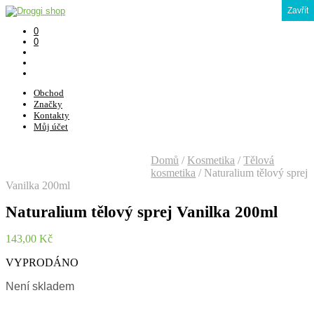
Zavřít
0
0
Obchod
Značky
Kontakty
Můj účet
Domů
/
Kosmetika
/
Tělová
kosmetika
/
Naturalium tělový sprej
Vanilka 200ml
Naturalium tělový sprej Vanilka 200ml
143,00
Kč
VYPRODÁNO
Není skladem