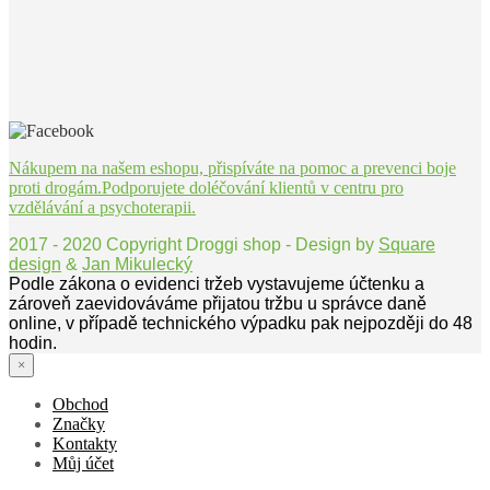
Nákupem na našem eshopu, přispíváte na pomoc a prevenci boje
proti drogám.Podporujete doléčování klientů v centru pro
vzdělávání a psychoterapii.
2017 - 2020 Copyright Droggi shop - Design by
Square
design
&
Jan Mikulecký
Podle zákona o evidenci tržeb vystavujeme účtenku a
zároveň zaevidováváme přijatou tržbu u správce daně
online, v případě technického výpadku pak nejpozději do 48
hodin.
×
Obchod
Značky
Kontakty
Můj účet