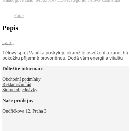
Katalogové číslo:
8436551471150
Kategorie:
Tělová kosmetika
Popis
Popis
Tělový sprej Vanilka poskytuje okamžité osvěžení a zanechá
pokožku příjemně provoněnou. Dodá vám energii a vitalitu
Důležité informace
Obchodní podmínky
Reklamační řád
Storno objednávky
Naše prodejny
Ondříčkova 12, Praha 3