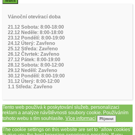
Vánoční otevírací doba
21.12 Sobota: 8:00-18:00
22.12 Neděle: 8:00-18:00
23.12 Pondělí: 8:00-19:00
24.12 Úterý: Zavřeno
25.12 Středa: Zavřeno
26.12 Čtvrtek: Zavřeno
27.12 Pátek: 8:00-19:00
28.12 Sobota: 8:00-12:00
29.12 Nedělí: Zavřeno
30.12 Pondělí: 8:00-19:00
31.12 Úterý: 8:00-12:00
1.1 Středa: Zavřeno
Tento web používá k poskytování služeb, personalizaci
reklam a analýze návštěvnosti soubory cookie. Používáním
tohoto webu s tím souhlasíte.
Více informací
Přijmout
The cookie settings on this website are set to "allow cookies"
to give you the best browsing experience possible. If you