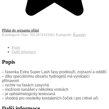
Přidat do seznamu přání
Katalogové číslo:
5012874101061
Kategorie:
Řasenky
Popis
Další informace
Popis
– řasenka Extra Super Lash řasy prodlouží, zvýrazní a oddělí
– díky speciálnímu obsahu hydrogelů má vynikající
přilnavost
– rychle na řasách zasychá
– možnost nanášet v několika vrstvách
– je ophtalmologicky testovaná
– vhodná pro nositelky kontaktních čoček i pro citlivé oči
Další informace