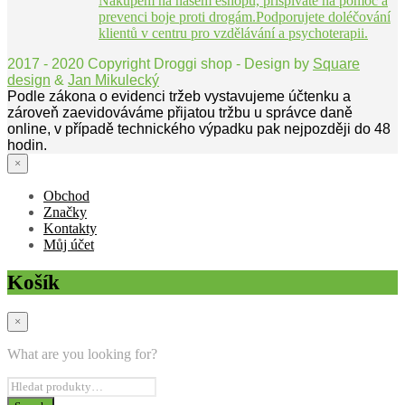
Nákupem na našem eshopu, přispíváte na pomoc a
prevenci boje proti drogám.Podporujete doléčování
klientů v centru pro vzdělávání a psychoterapii.
2017 - 2020 Copyright Droggi shop - Design by
Square
design
&
Jan Mikulecký
Podle zákona o evidenci tržeb vystavujeme účtenku a
zároveň zaevidováváme přijatou tržbu u správce daně
online, v případě technického výpadku pak nejpozději do 48
hodin.
×
Obchod
Značky
Kontakty
Můj účet
Košík
×
What are you looking for?