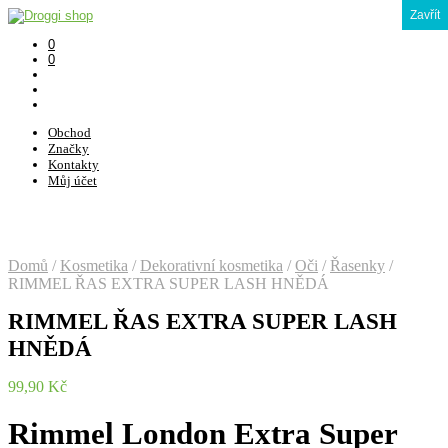
Zavřít
0
0
Obchod
Značky
Kontakty
Můj účet
Domů
/
Kosmetika
/
Dekorativní kosmetika
/
Oči
/
Řasenky
/
RIMMEL ŘAS EXTRA SUPER LASH HNĚDÁ
RIMMEL ŘAS EXTRA SUPER LASH
HNĚDÁ
99,90
Kč
Rimmel London Extra Super