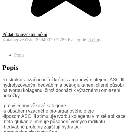
Přidat do seznamu přání
Katalogové číslo:
8594007977783
Kategorie:
Krémy
Popis
Popis
Restrukturalizační noční krém s arganovým olejem, ASC III,
hydrolyzovaným hedvábím a beta-glukanem cíleně působí
na tvorbu kolagenu, čímž dochází k výraznému omlazení
pokožky.
-pro všechny věkové kategorie
-s obsahem vzácného bio-arganového oleje
-liposom ASC III stimuluje tvorbu kolagenu v místě aplikace
-beta-glukan eliminuje působení volných radikálů
-hedvábné proteiny zajišťují hydrataci