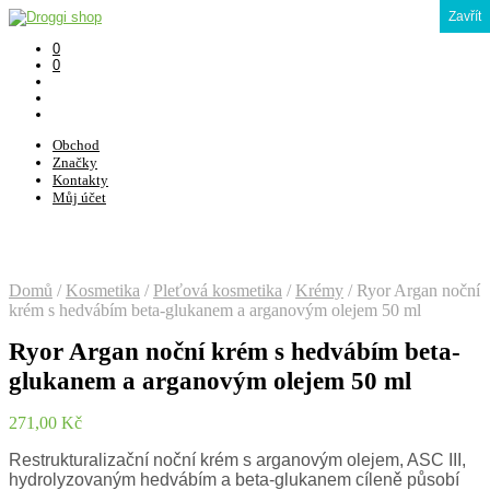
Zavřít
0
0
Obchod
Značky
Kontakty
Můj účet
Domů
/
Kosmetika
/
Pleťová kosmetika
/
Krémy
/
Ryor Argan noční
krém s hedvábím beta-glukanem a arganovým olejem 50 ml
Ryor Argan noční krém s hedvábím beta-
glukanem a arganovým olejem 50 ml
271,00
Kč
Restrukturalizační noční krém s arganovým olejem, ASC III,
hydrolyzovaným hedvábím a beta-glukanem cíleně působí