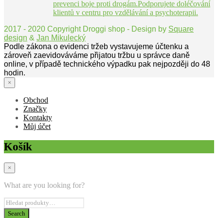
prevenci boje proti drogám.Podporujete doléčování
klientů v centru pro vzdělávání a psychoterapii.
2017 - 2020 Copyright Droggi shop - Design by
Square
design
&
Jan Mikulecký
Podle zákona o evidenci tržeb vystavujeme účtenku a
zároveň zaevidováváme přijatou tržbu u správce daně
online, v případě technického výpadku pak nejpozději do 48
hodin.
×
Obchod
Značky
Kontakty
Můj účet
Košík
×
What are you looking for?