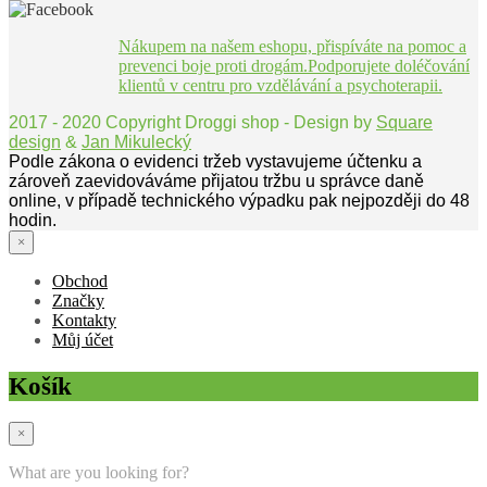
Nákupem na našem eshopu, přispíváte na pomoc a
prevenci boje proti drogám.Podporujete doléčování
klientů v centru pro vzdělávání a psychoterapii.
2017 - 2020 Copyright Droggi shop - Design by
Square
design
&
Jan Mikulecký
Podle zákona o evidenci tržeb vystavujeme účtenku a
zároveň zaevidováváme přijatou tržbu u správce daně
online, v případě technického výpadku pak nejpozději do 48
hodin.
×
Obchod
Značky
Kontakty
Můj účet
Košík
×
What are you looking for?