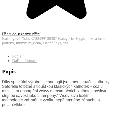
Přidat do seznamu přání
Katalogové číslo:
3700399100387
Kategorie:
Hygienické a toaletní
potřeby
,
Intimní hygiena
,
Osobní hygiena
Popis
Další informace
Popis
Díky speciální výrobní technologii jsou menstruační kalhotky
Saforelle totožné s tloušťkou klasických kalhotek – cca 3
mm. Ultra absorpční vrstvy menstruačních kalhotek poskytují
stejnou savost jako 3 tampony.* Vícevrstvá textilní
technologie zabraňuje vzniku nepříjemného zápachu a
pocitu vlhkosti.