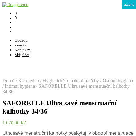
Zavřít
0
0
Obchod
Značky
Kontakty
Můj účet
Domů
/
Kosmetika
/
Hygienické a toaletní potřeby
/
Osobní hygiena
/
Intimní hygiena
/
SAFORELLE Ultra savé menstruační kalhotky
34/36
SAFORELLE Ultra savé menstruační
kalhotky 34/36
1.070,00
Kč
Utra savé menstruční kalhotky poskytují v období menstruace