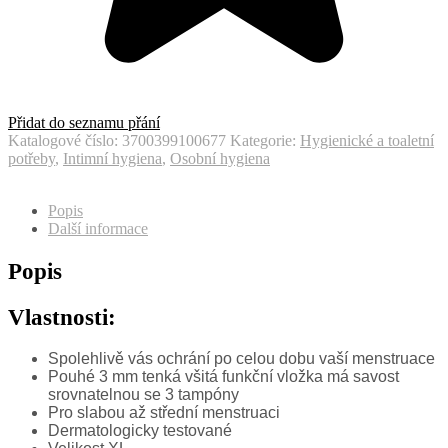
Přidat do seznamu přání
Katalogové číslo:
3700399100677
Kategorie:
Hygienické a toaletní
potřeby
,
Intimní hygiena
,
Osobní hygiena
Popis
Další informace
Popis
Vlastnosti:
Spolehlivě vás ochrání po celou dobu vaší menstruace
Pouhé 3 mm tenká všitá funkční vložka má savost
srovnatelnou se 3 tampóny
Pro slabou až střední menstruaci
Dermatologicky testované