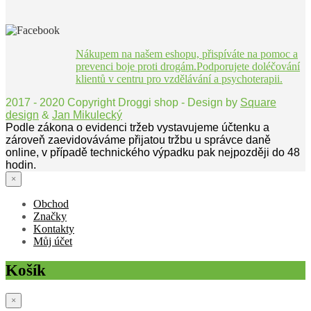
Nákupem na našem eshopu, přispíváte na pomoc a
prevenci boje proti drogám.Podporujete doléčování
klientů v centru pro vzdělávání a psychoterapii.
2017 - 2020 Copyright Droggi shop - Design by
Square
design
&
Jan Mikulecký
Podle zákona o evidenci tržeb vystavujeme účtenku a
zároveň zaevidováváme přijatou tržbu u správce daně
online, v případě technického výpadku pak nejpozději do 48
hodin.
×
Obchod
Značky
Kontakty
Můj účet
Košík
×