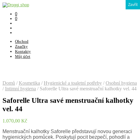
Zavřít
0
0
Obchod
Značky
Kontakty
Můj účet
Domů
/
Kosmetika
/
Hygienické a toaletní potřeby
/
Osobní hygiena
/
Intimní hygiena
/
Saforelle Ultra savé menstruační kalhotky vel. 44
Saforelle Ultra savé menstruační kalhotky
vel. 44
1.070,00
Kč
Menstruační kalhotky Saforelle představují novou generaci
hygienických pomůcek. Poskytují pocit bezpečí, pohodlí a