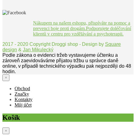
Nákupem na našem eshopu, přispíváte na pomoc a
prevenci boje proti drogám.Podporujete doléčování
klientů v centru pro vzdělávání a psychoterapii.
2017 - 2020 Copyright Droggi shop - Design by
Square
design
&
Jan Mikulecký
Podle zákona o evidenci tržeb vystavujeme účtenku a
zároveň zaevidováváme přijatou tržbu u správce daně
online, v případě technického výpadku pak nejpozději do 48
hodin.
×
Obchod
Značky
Kontakty
Můj účet
Košík
×