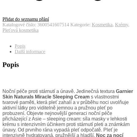
Přidat do seznamu přání
Katalogové číslo:
3600541607514
Kategorie:
Kosmetika
,
Krémy
,
Pleťová kosmetika
Popis
Další informace
Popis
Noční péče proti stárnutí a únavě. Jedinečná textura
Garnier
Skin Naturals Miracle Sleeping Cream
s vlastnostmi
tvarové paměti, která pleť zahalí a v průběhu noci uvolňuje
aktivní látky pro viditelně jemnou a pružnou pleť po
probuzení. Objevte nejnovější generaci noční péče
přicházející z Asie – sleeping cream: síla masky v lehkosti
krému s intenzivním účinkem proti stárnutí pleti a známkám
únavy. Od prvního rána vypadá pleť odpočatě. Pleť je
intenzivně hydratovaná, pružnější a hladší.
Noc za nocí