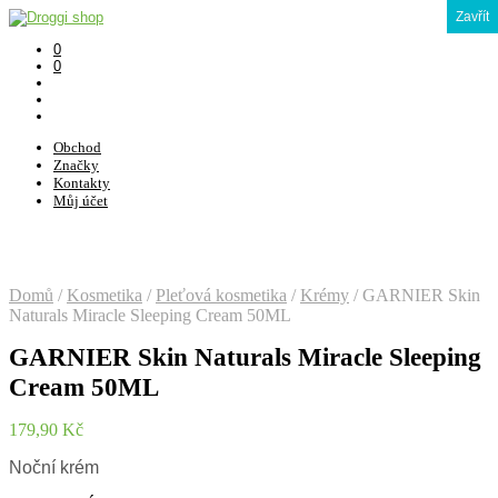
Zavřít
0
0
Obchod
Značky
Kontakty
Můj účet
Domů
/
Kosmetika
/
Pleťová kosmetika
/
Krémy
/
GARNIER Skin
Naturals Miracle Sleeping Cream 50ML
GARNIER Skin Naturals Miracle Sleeping
Cream 50ML
179,90
Kč
Noční krém