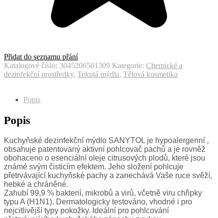
Přidat do seznamu přání
Katalogové číslo:
3045206501309
Kategorie:
Chemické a
dezinfekční prostředky
,
Tekutá mýdla
,
Tělová kosmetika
Popis
Popis
Kuchyňské dezinfekční mýdlo SANYTOL je hypoalergenní ,
obsahuje patentovaný aktivní pohlcovač pachů a je rovněž
obohaceno o esenciální oleje citrusových plodů, které jsou
známé svým čisticím efektem. Jeho složení pohlcuje
přetrvávající kuchyňské pachy a zanechává Vaše ruce svěží,
hebké a chráněné.
Zahubí 99,9 % bakterií, mikrobů a virů, včetně viru chřipky
typu A (H1N1). Dermatologicky testováno, vhodné i pro
nejcitlivější typy pokožky. Ideální pro pohlcování