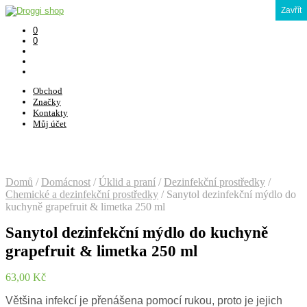
Zavřít
0
0
Obchod
Značky
Kontakty
Můj účet
Domů
/
Domácnost
/
Úklid a praní
/
Dezinfekční prostředky
/
Chemické a dezinfekční prostředky
/
Sanytol dezinfekční mýdlo do
kuchyně grapefruit & limetka 250 ml
Sanytol dezinfekční mýdlo do kuchyně
grapefruit & limetka 250 ml
63,00
Kč
Většina infekcí je přenášena pomocí rukou, proto je jejich