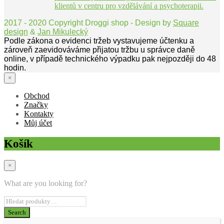
klientů v centru pro vzdělávání a psychoterapii.
2017 - 2020 Copyright Droggi shop - Design by
Square
design
&
Jan Mikulecký
Podle zákona o evidenci tržeb vystavujeme účtenku a
zároveň zaevidováváme přijatou tržbu u správce daně
online, v případě technického výpadku pak nejpozději do 48
hodin.
×
Obchod
Značky
Kontakty
Můj účet
Košík
×
What are you looking for?