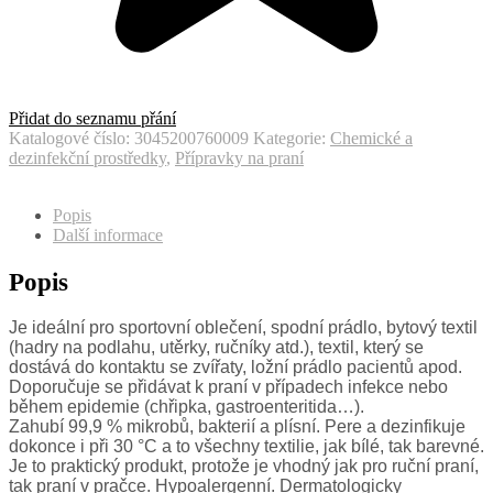
Přidat do seznamu přání
Katalogové číslo:
3045200760009
Kategorie:
Chemické a
dezinfekční prostředky
,
Přípravky na praní
Popis
Další informace
Popis
Je ideální pro sportovní oblečení, spodní prádlo, bytový textil
(hadry na podlahu, utěrky, ručníky atd.), textil, který se
dostává do kontaktu se zvířaty, ložní prádlo pacientů apod.
Doporučuje se přidávat k praní v případech infekce nebo
během epidemie (chřipka, gastroenteritida…).
Zahubí 99,9 % mikrobů, bakterií a plísní. Pere a dezinfikuje
dokonce i při 30 °C a to všechny textilie, jak bílé, tak barevné.
Je to praktický produkt, protože je vhodný jak pro ruční praní,
tak praní v pračce. Hypoalergenní. Dermatologicky