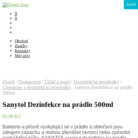
Zavřít
0
0
Obchod
Značky
Kontakty
Můj účet
Domů
/
Domácnost
/
Úklid a praní
/
Dezinfekční prostředky
/
Chemické a dezinfekční prostředky
/
Sanytol Dezinfekce na prádlo
500ml
Sanytol Dezinfekce na prádlo 500ml
95,00
Kč
Bakterie a plísně vyskytující se v prádle a oblečení jsou
zdrojem zápachu a mohou přenášet nemoci nebo způsobit
podráždění kůže. SANYTOL vyvinul dezinfekci na prádlo,