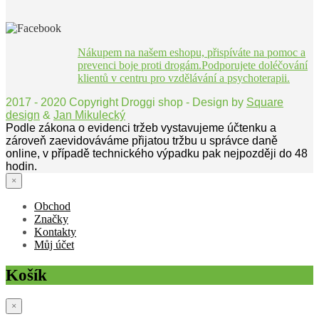
Nákupem na našem eshopu, přispíváte na pomoc a
prevenci boje proti drogám.Podporujete doléčování
klientů v centru pro vzdělávání a psychoterapii.
2017 - 2020 Copyright Droggi shop - Design by
Square
design
&
Jan Mikulecký
Podle zákona o evidenci tržeb vystavujeme účtenku a
zároveň zaevidováváme přijatou tržbu u správce daně
online, v případě technického výpadku pak nejpozději do 48
hodin.
×
Obchod
Značky
Kontakty
Můj účet
Košík
×