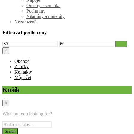
Nápoje
Ořechy a semínka
Pochutiny
Vitamíny a minerály
Nezařazené
Filtrovat podle ceny
Minimální
Maximální
Filtr
cena
cena
×
Obchod
Značky
Kontakty
Můj účet
Košík
×
What are you looking for?