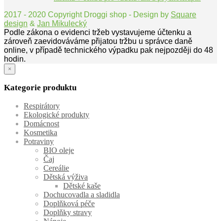
2017 - 2020 Copyright Droggi shop - Design by
Square
design
&
Jan Mikulecký
Podle zákona o evidenci tržeb vystavujeme účtenku a
zároveň zaevidováváme přijatou tržbu u správce daně
online, v případě technického výpadku pak nejpozději do 48
hodin.
×
Kategorie produktu
Respirátory
Ekologické produkty
Domácnost
Kosmetika
Potraviny
BIO oleje
Čaj
Cereálie
Dětská výživa
Dětské kaše
Dochucovadla a sladidla
Doplňková péče
Doplňky stravy