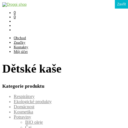
Zavřít
0
0
Obchod
Značky
Kontakty
Můj účet
Dětské kaše
Kategorie produktu
Respirátory
Ekologické produkty
Domácnost
Kosmetika
Potraviny
BIO oleje
Čaj