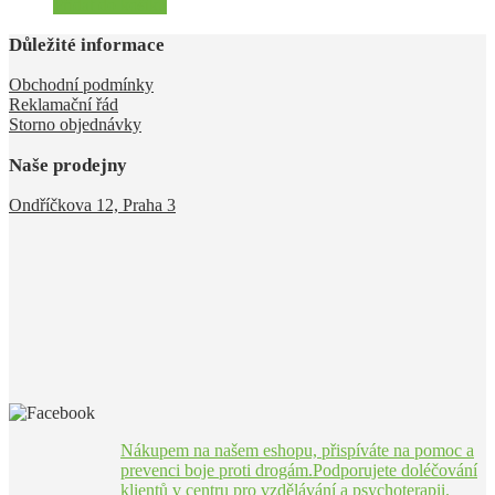
Přidat do košíku
Důležité informace
Obchodní podmínky
Reklamační řád
Storno objednávky
Naše prodejny
Ondříčkova 12, Praha 3
Nákupem na našem eshopu, přispíváte na pomoc a
prevenci boje proti drogám.Podporujete doléčování
klientů v centru pro vzdělávání a psychoterapii.