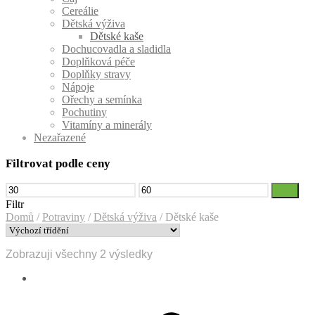
Cereálie
Dětská výživa
Dětské kaše
Dochucovadla a sladidla
Doplňková péče
Doplňky stravy
Nápoje
Ořechy a semínka
Pochutiny
Vitamíny a minerály
Nezařazené
Filtrovat podle ceny
Minimální
Maximální
Filtr
cena
cena
Filtr
Domů
/
Potraviny
/
Dětská výživa
/
Dětské kaše
Zobrazuji všechny 2 výsledky